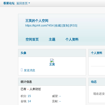
香菜论坛
返回首页
王英的个人空间
https://kjz44.com/?454
[收藏]
[复制]
[RSS]
空间首页
主题
个人资料
头像
个人资料
王英
发送消息
统计信息
动态
已有
--
人来访过
现在还没
积分:
15
威望:
--
金钱:
14
贡献:
--