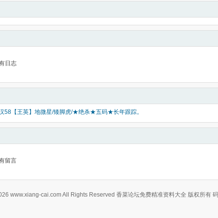
有日志
好汉58【王英】地微星/矮脚虎/★绝杀★五码★长年跟踪。
有留言
0-2026 www.xiang-cai.com All Rights Reserved 香菜论坛免费精准资料大全 版权所