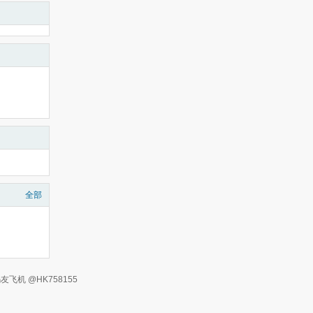
全部
有 码友飞机 @HK758155