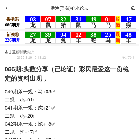
港澳(香菜)心水论坛
骑着蚂蚁
点击重新加载
2025-3-26 10:13:22
147243
086期:头数分享（已论证）彩民最爱这一份稳
定的资料出现，
040期杀一规：马+03✅
二规：鸡+01✅
041期杀一规：虎+21✅
二规：鸡+20✅
042期杀一规：蛇+18✅
二规：狗+17✅