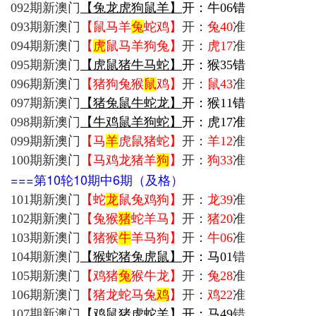
092期新澳门
【兔龙虎狗鼠羊】
开：
牛06
错
093期新澳门
【鼠马羊
兔
蛇鸡】
开：
兔40
准
094期新澳门
【
虎
鼠马羊狗兔】
开：
虎17
准
095期新澳门
【虎鼠猪牛马蛇】
开：
猴35
错
096期新澳门
【猪狗兔猴
鼠
鸡】
开：
鼠43
准
097期新澳门
【猪兔鼠牛蛇龙】
开：猴11
错
098期新澳门
【牛鸡鼠羊狗蛇】
开：
虎17
准
099期新澳门
【马
羊
虎鼠猪蛇】
开：
羊12
准
100期新澳门
【马鸡龙猪羊
狗
】
开：
狗33
准
===第10轮10期中6期
（及格）
101期新澳门
【蛇
龙
鼠兔鸡狗】
开：
龙39
准
102期新澳门
【兔猴
猪
蛇羊马】
开：
猪20
准
103期新澳门
【猪猴
牛
羊马狗】
开：
牛06
准
104期新澳门
【猴蛇猪兔虎鼠】
开：
马01
错
105期新澳门
【鸡猪
兔
猴牛龙】
开：
兔28
准
106期新澳门
【猪龙蛇马兔
鸡
】
开：
鸡22
准
107期新澳门
【鸡鼠猪虎蛇羊】
开：
马49
错