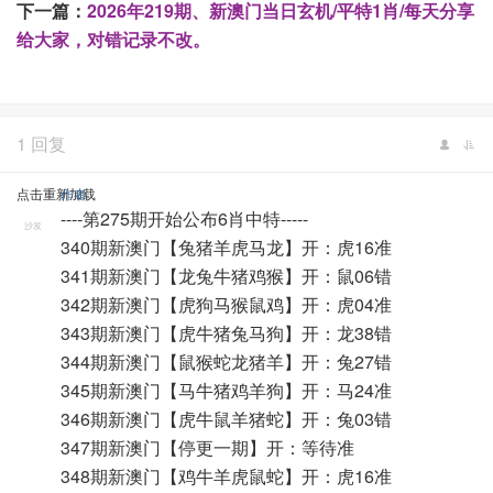
下一篇：
2026年219期、新澳门当日玄机/平特1肖/每天分享
给大家，对错记录不改。
1 回复
点击重新加载
作者
----第275期开始公布6肖中特-----
沙发
340期新澳门【兔猪羊虎马龙】开：虎16准
341期新澳门【龙兔牛猪鸡猴】开：鼠06错
342期新澳门【虎狗马猴鼠鸡】开：虎04准
343期新澳门【虎牛猪兔马狗】开：龙38错
344期新澳门【鼠猴蛇龙猪羊】开：兔27错
345期新澳门【马牛猪鸡羊狗】开：马24准
346期新澳门【虎牛鼠羊猪蛇】开：兔03错
347期新澳门【停更一期】开：等待准
348期新澳门【鸡牛羊虎鼠蛇】开：虎16准