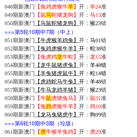
048期新澳门
【兔鸡虎猴牛
羊
】
开：
羊
24
准
049期新澳门
【鼠
马
蛇猪龙狗】
开：
马13
准
050期新澳门
【马鼠蛇猪龙狗】
开：
猴23
错
===第5轮10期中7期
（中上）
051期新澳门
【牛虎猴羊鸡兔】
开：
马01
错
052期新澳门
【兔鸡虎猴牛羊】
开：
蛇38
错
053期新澳门
【兔虎鸡
龙
牛蛇】
开：
龙15
准
054期新澳门
【龙牛鼠猪虎兔】
开：
羊48
错
055期新澳门
【羊兔猪虎鼠牛】
开：
蛇14
错
056期新澳门
【虎鸡蛇马牛兔】
开：
羊48
错
057期新澳门
【牛马龙鸡羊猪】
开：
猴23
错
058期新澳门
【牛
鼠
虎猪兔马】
开：
鼠31
准
059期新澳门
【兔
鸡
虎
猴牛羊】
开：
鸡10
准
060期新澳门
【龙马兔猪虎牛】
开：
狗09
错
===第6轮10期中3期
（垃圾）
061期新澳门
【
虎
牛猴羊兔鸡】
开：
虎29
准