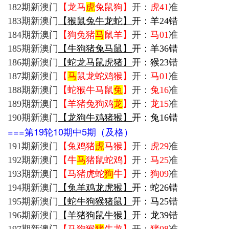
182期新澳门
【龙马
虎
兔鼠狗】
开：
虎41
准
183期新澳门
【猴鼠兔牛龙蛇】
开：
羊24
错
184期新澳门
【狗兔猪
马
鼠羊】
开：
马01
准
185期新澳门
【牛狗猪兔马鼠】
开：
羊36
错
186期新澳门
【蛇龙马鼠虎猪】
开：
猴23
错
187期新澳门
【
马
鼠龙蛇鸡猴】
开：
马01
准
188期新澳门
【蛇猴牛马鼠
兔
】
开：
兔16
准
189期新澳门
【羊猪兔狗鸡
龙
】
开：
龙15
准
190期新澳门
【龙狗牛鸡猪猴】
开：
兔16
错
===第19轮10期中5期
（及格
）
191期新澳门
【兔鸡猪
虎
马猴】
开：
虎29
准
192期新澳门
【牛
马
猪鼠蛇鸡】
开：
马25
准
193期新澳门
【马猪虎蛇
狗
牛】
开：
狗09
准
194期新澳门
【兔羊鸡龙虎猴】
开：
蛇26
错
195期新澳门
【蛇牛狗猴猪鼠】
开：
马25
错
196期新澳门
【羊猪狗鼠牛猴】
开：
龙39
错