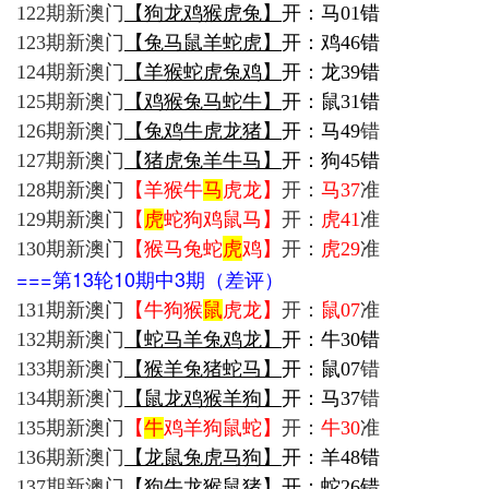
122期新澳门
【狗龙鸡猴虎兔】
开：
马01
错
123期新澳门
【兔马鼠羊蛇虎】
开：
鸡46
错
124期新澳门
【羊猴蛇虎兔鸡】
开：
龙39
错
125期新澳门
【鸡猴兔马蛇牛】
开：
鼠31
错
126期新澳门
【兔鸡牛虎龙猪】
开：
马49
错
127期新澳门
【猪虎兔羊牛马】
开：
狗45
错
128期新澳门
【羊猴牛
马
虎龙】
开：
马37
准
129期新澳门
【
虎
蛇狗鸡鼠马】
开：
虎41
准
130期新澳门
【猴马兔蛇
虎
鸡】
开：
虎29
准
===第13轮10期中3期
（
差评
）
131期新澳门
【牛狗猴
鼠
虎龙】
开：
鼠07
准
132期新澳门
【蛇马羊兔鸡龙】
开：
牛30
错
133期新澳门
【猴羊兔猪蛇马】
开：
鼠07
错
134期新澳门
【鼠龙鸡猴羊狗】
开：
马37
错
135期新澳门
【
牛
鸡羊狗鼠蛇】
开：
牛30
准
136期新澳门
【龙鼠兔虎马狗】
开：
羊48
错
137期新澳门
【狗牛龙猴鼠猪】
开：
蛇26
错