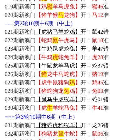
019期新澳门
【鸡
猴
羊马虎兔】
开：
猴46
准
020期新澳门
【猪羊猴
马
龙狗】
开：
马12
准
===第2轮10期中6期（中上）
021期新澳门
【虎猪马羊蛇鸡】
开：
鼠42
错
022期新澳门
【蛇鸡
鼠
牛虎马】
开：
鼠18
准
023期新澳门
【牛鸡鼠虎蛇兔】
开：
羊47
错
024期新澳门
【牛鸡
虎
蛇兔羊】
开：
虎28
准
025期新澳门
【牛鼠龙羊马虎】
开：
蛇37
错
026期新澳门
【
猪
龙牛马蛇虎】
开：
猪19
准
027期新澳门
【虎牛鼠猪狗
鸡
】
开：
鸡45
准
028期新澳门
【猪蛇狗龙
兔
鸡】
开：
兔03
准
029期新澳门
【鼠马牛虎猴羊】
开：
蛇01
错
030期新澳门
【虎
牛
羊蛇马兔】
开：
牛41
准
===第3轮10期中6期
（中上）
031期新澳门
【猪蛇虎狗猴羊】
开：
龙26
错
032期新澳门
【狗猪龙
鼠
牛蛇】
开：
鼠06
准