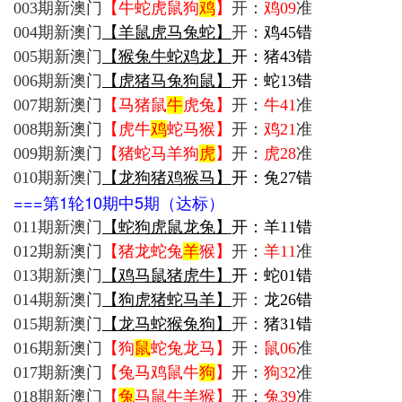
003期新澳门
【牛蛇虎鼠狗
鸡
】
开：
鸡09
准
004期新澳门
【羊鼠虎马兔蛇】
开：
鸡45
错
005期新澳门
【猴兔牛蛇鸡龙】
开：
猪43
错
006期新澳门
【虎猪马兔狗鼠】
开：
蛇13
错
007期新澳门
【马猪鼠
牛
虎兔】
开：
牛41
准
008期新澳门
【虎牛
鸡
蛇马猴】
开：
鸡21
准
009期新澳门
【猪蛇马羊狗
虎
】
开：
虎28
准
010期新澳门
【龙狗猪鸡猴马】
开：
兔27
错
===第1轮10期中5期（达标）
011期新澳门
【蛇狗虎鼠龙兔】
开：
羊11
错
012期新澳门
【猪龙蛇兔
羊
猴】
开：
羊11
准
013期新澳门
【鸡马鼠猪虎牛】
开：
蛇01
错
014期新澳门
【狗虎猪蛇马羊】
开：
龙26
错
015期新澳门
【龙马蛇猴兔狗】
开：
猪31
错
016期新澳门
【狗
鼠
蛇兔龙马】
开：
鼠06
准
017期新澳门
【兔马鸡鼠牛
狗
】
开：
狗32
准
018期新澳门
【
兔
马鼠牛羊猴】
开：
兔39
准