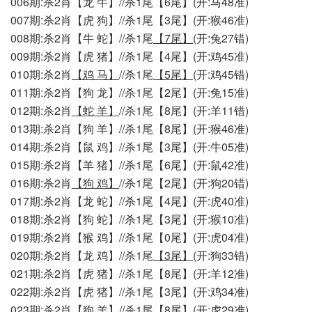
006期:杀2肖【龙 牛】//杀1尾【6尾】(开:马48准)
007期:杀2肖【虎 狗】//杀1尾【3尾】(开:猴46准)
008期:杀2肖【牛 蛇】//杀1尾
【7尾】
(开:兔27错)
009期:杀2肖【虎 猪】//杀1尾【4尾】(开:鸡45准)
010期:杀2肖
【鸡 马】
//杀1尾
【5尾】
(开:鸡45错)
011期:杀2肖【狗 龙】//杀1尾【2尾】(开:兔15准)
012期:杀2肖
【蛇 羊】
//杀1尾【8尾】(开:羊11错)
013期:杀2肖【狗 羊】//杀1尾【8尾】(开:猴46准)
014期:杀2肖【鼠 鸡】//杀1尾【3尾】(开:牛05准)
015期:杀2肖【羊 猪】//杀1尾【6尾】(开:鼠42准)
016期:杀2肖
【狗 鸡】
//杀1尾【2尾】(开:狗20错)
017期:杀2肖【龙 蛇】//杀1尾【4尾】(开:虎40准)
018期:杀2肖【狗 蛇】//杀1尾【3尾】(开:猴10准)
019期:杀2肖【猴 鸡】//杀1尾【0尾】(开:虎04准)
020期:杀2肖【龙 鸡】//杀1尾
【3尾】
(开:狗33错)
021期:杀2肖【虎 猪】//杀1尾【8尾】(开:羊12准)
022期:杀2肖【虎 猪】//杀1尾【3尾】(开:鸡34准)
023期:杀2肖【狗 羊】//杀1尾【8尾】(开:虎29准)