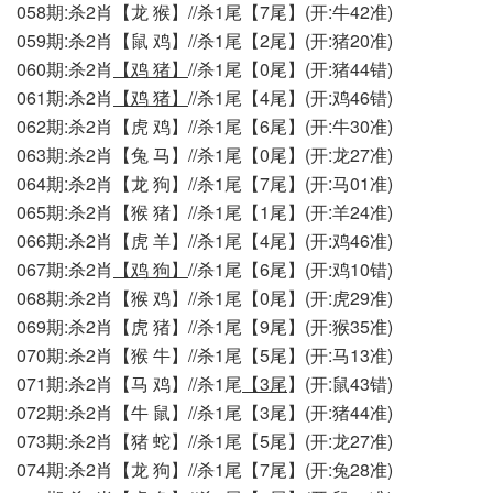
058期:杀2肖【龙 猴】//杀1尾【7尾】(开:牛42准)
059期:杀2肖【鼠 鸡】//杀1尾【2尾】(开:猪20准)
060期:杀2肖
【鸡 猪】
//杀1尾【0尾】(开:猪44错)
061期:杀2肖
【鸡 猪】
//杀1尾【4尾】(开:鸡46错)
062期:杀2肖【虎 鸡】//杀1尾【6尾】(开:牛30准)
063期:杀2肖【兔 马】//杀1尾【0尾】(开:龙27准)
064期:杀2肖【龙 狗】//杀1尾【7尾】(开:马01准)
065期:杀2肖【猴 猪】//杀1尾【1尾】(开:羊24准)
066期:杀2肖【虎 羊】//杀1尾【4尾】(开:鸡46准)
067期:杀2肖
【鸡 狗】
//杀1尾【6尾】(开:鸡10错)
068期:杀2肖【猴 鸡】//杀1尾【0尾】(开:虎29准)
069期:杀2肖【虎 猪】//杀1尾【9尾】(开:猴35准)
070期:杀2肖【猴 牛】//杀1尾【5尾】(开:马13准)
071期:杀2肖【马 鸡】//杀1尾
【3尾
】(开:鼠43错)
072期:杀2肖【牛 鼠】//杀1尾【3尾】(开:猪44准)
073期:杀2肖【猪 蛇】//杀1尾【5尾】(开:龙27准)
074期:杀2肖【龙 狗】//杀1尾【7尾】(开:兔28准)